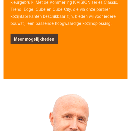
kleurgebruik. Met de Kömmerling K-VISION series Classic,
Trend, Edge, Cube en Cube-City, die via onze partner
kozijnfabrikanten beschikbaar zijn, bieden wij voor iedere
bouwstijl een passende hoogwaardige kozijnoplossing.
Meer mogelijkheden