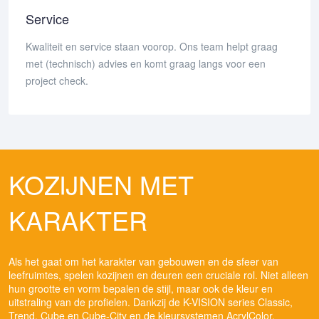
Service
Kwaliteit en service staan voorop. Ons team helpt graag
met (technisch) advies en komt graag langs voor een
project check.
KOZIJNEN MET
KARAKTER
Als het gaat om het karakter van gebouwen en de sfeer van
leefruimtes, spelen kozijnen en deuren een cruciale rol. Niet alleen
hun grootte en vorm bepalen de stijl, maar ook de kleur en
uitstraling van de profielen. Dankzij de K-VISION series Classic,
Trend, Cube en Cube-City en de kleursystemen AcrylColor,