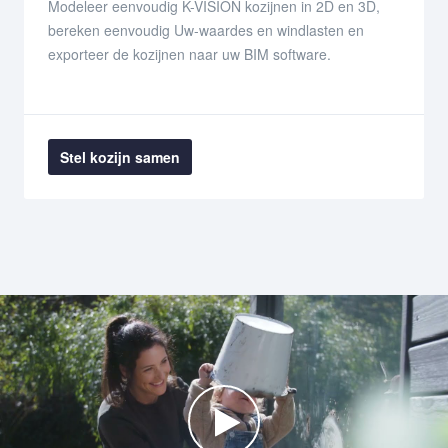
Modeleer eenvoudig K-VISION kozijnen in 2D en 3D,
bereken eenvoudig Uw-waardes en windlasten en
exporteer de kozijnen naar uw BIM software.
Stel kozijn samen
Watch the video