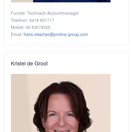
Functie:
Technisch Accountmanager
Telefoon:
0418 651717
Mobiel:
06 83079325
Email:
frans.visscher@profine-group.com
Kristel de Groot