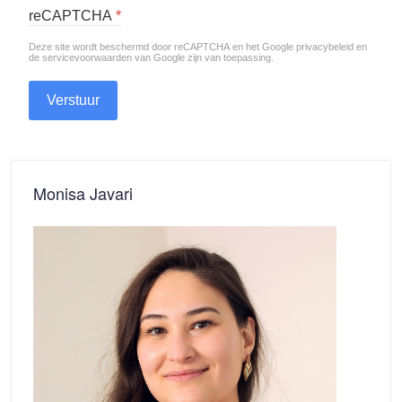
reCAPTCHA
*
Deze site wordt beschermd door reCAPTCHA en het Google
privacybeleid
en
de
servicevoorwaarden van Google
zijn van toepassing.
Verstuur
Monisa Javari