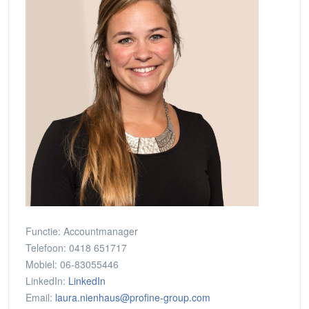
Functie:
Accountmanager
Telefoon:
0418 651717
Mobiel:
06-83055446
LinkedIn:
LinkedIn
Email:
laura.nienhaus@profine-group.com